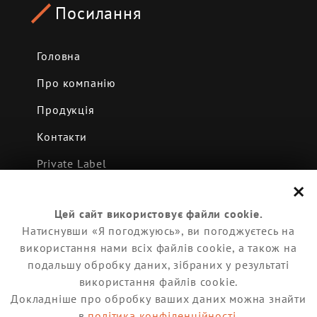
Посилання
Головна
Про компанію
Продукція
Контакти
Private Label
×
Новини
Цей сайт використовує файли cookie.
Виробництво
Натиснувши «Я погоджуюсь», ви погоджуєтесь на
Договір публічної оферти
використання нами всіх файлів cookie, а також на
подальшу обробку даних, зібраних у результаті
Політика конфіденційності
використання файлів cookie.
Докладніше про обробку ваших даних можна знайти
в
політика конфіденційності
.